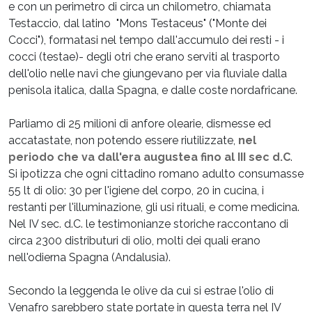
e con un perimetro di circa un chilometro, chiamata
Testaccio, dal latino "Mons Testaceus" ("Monte dei
Cocci"), formatasi nel tempo dall'accumulo dei resti - i
cocci (testae)- degli otri che erano serviti al trasporto
dell'olio nelle navi che giungevano per via fluviale dalla
penisola italica, dalla Spagna, e dalle coste nordafricane.
Parliamo di 25 milioni di anfore olearie, dismesse ed
accatastate, non potendo essere riutilizzate,
nel
periodo che va dall'era augustea fino al III sec d.C
.
Si ipotizza che ogni cittadino romano adulto consumasse
55 lt di olio: 30 per l'igiene del corpo, 20 in cucina, i
restanti per l'illuminazione, gli usi rituali, e come medicina.
Nel IV sec. d.C. le testimonianze storiche raccontano di
circa 2300 distributuri di olio, molti dei quali erano
nell'odierna Spagna (Andalusia).
Secondo la leggenda le olive da cui si estrae l'olio di
Venafro sarebbero state portate in questa terra nel IV